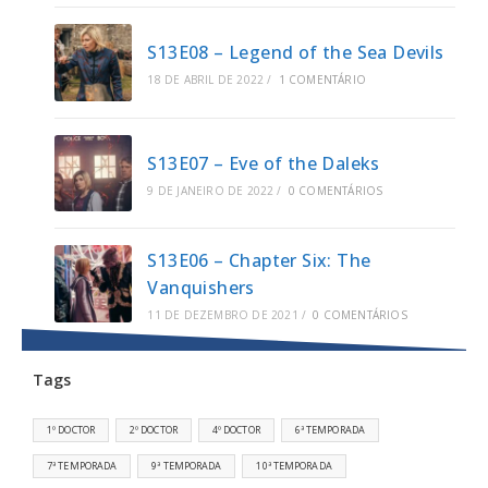
S13E08 – Legend of the Sea Devils
18 DE ABRIL DE 2022
/
1 COMENTÁRIO
S13E07 – Eve of the Daleks
9 DE JANEIRO DE 2022
/
0 COMENTÁRIOS
S13E06 – Chapter Six: The
Vanquishers
11 DE DEZEMBRO DE 2021
/
0 COMENTÁRIOS
Tags
1º DOCTOR
2º DOCTOR
4º DOCTOR
6ª TEMPORADA
7ª TEMPORADA
9ª TEMPORADA
10ª TEMPORADA