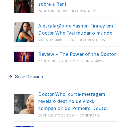
sobre a Rani
26 DE MAIO DE 2025
/
0 COMENTÁRIOS
A escalação de Yasmin Finney em
Doctor Who “vai mudar o mundo”
5 DE NOVEMBRO DE 2022
/
0 COMENTÁRIOS
Review – The Power of the Doctor
27 DE OUTUBRO DE 2022
/
0 COMENTÁRIOS
Série Clássica
Doctor Who: curta-metragem
revela o destino de Vicki,
companion do Primeiro Doutor
23 DE AGOSTO DE 2022
/
1 COMENTÁRIO