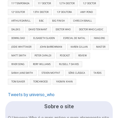
11ª TEMPORADA
11º DOCTOR
12TH DOCTOR
12º DOCTOR
12º DOUTOR
13TH DOCTOR
13ª DOUTORA
AMY POND
ARTHUR DARVILL
BBC
BIG FINISH
CHRIS CHIBNALL
DALEKS
DAVID TENNANT
DOCTOR WHO
DOCTOR WHO CLASSIC
DOWNLOAD
ELISABETH SLADEN
ESPECIAL DE NATAL
IMAGENS
JODIE WHITTAKER
JOHN BARROWMAN
KAREN GILLAN
MASTER
MATT SMITH
PETER CAPALDI
PODCAST
REVIEW
RIVER SONG
RORY WILLIAMS
RUSSELL T DAVIES
SARAH JANE SMITH
STEVEN MOFFAT
SÉRIE CLÁSSICA
TARDIS
TOM BAKER
TORCHWOOD
YASMIN KHAN
Tweets by universo_who
Sobre o site
O Universo Who é o mais antigo e mais abrangente site