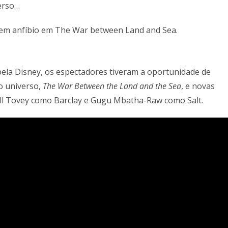
erso…
ela Disney, os espectadores tiveram a oportunidade de
o universo,
The War Between the Land and the Sea
, e novas
ll Tovey como Barclay e Gugu Mbatha-Raw como Salt.