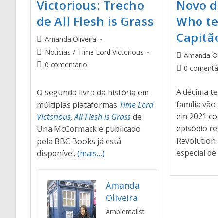
Victorious: Trecho
Novo d
de All Flesh is Grass
Who te
Capitã
Amanda Oliveira
Notícias
/
Time Lord Victorious
Amanda Ol
0 comentário
0 comentá
A décima te
O segundo livro da história em
família vão
múltiplas plataformas
Time Lord
em 2021 co
Victorious
,
All Flesh is Grass
de
episódio re
Una McCormack e publicado
Revolution 
pela BBC Books já está
especial d
disponível.
(mais…)
Amanda
Oliveira
Ambientalist