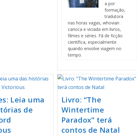
a por
formação,
tradutora
nas horas vagas, whovian
carioca e viciada em livros,
filmes e séries. Fã de ficção
científica, especialmente
quando envolve viagem no
tempo.
es: Leia uma
Livro: “The
tórias de
Wintertime
ord
Paradox” terá
ious
contos de Natal