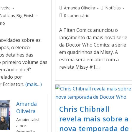
iveira
Amanda Oliveira
Notícias
Notícias Big Finish
0 comentário
rio
A Titan Comics anunciou o
lançamento da mais nova série
novidades sobre as
da Doctor Who Comics: a série
apas, o elenco
em quadrinhos da Missy. A
 os detalhes das
estreia será em abril com a
o primeiro volume das
revista Missy #1.…
em áudio do 9º
relado por
r Eccleston.
(mais…)
Amanda
Chris Chibnall
Oliveira
revela mais sobre a
Ambientalist
a por
nova temporada de
formação,