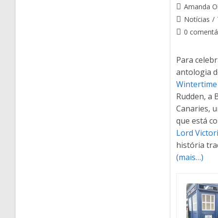
Amanda Ol
Notícias
/
0 comentá
Para celeb
antologia 
Wintertime
Rudden, a 
Canaries, 
que está c
Lord Victor
história tra
(mais…)