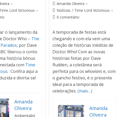
iveira
Amanda Oliveira
Time Lord Victorious
Notícias
/
Time Lord Victorious
rio
0 comentário
rar o lançamento da
A temporada de festas está
de Doctor Who –
The
chegando e com ela vem uma
 Paradox,
por Dave
coleção de histórias inéditas de
BBC liberou o conto
Doctor Who! Com as novas
uma história bônus
histórias feitas por Dave
onectada com
Time
Rudden, a coletânea será
ious
. Confira aqui a
perfeita para os
whovians
e, com
duzida e divirta-se!
o gancho festivo, é o presente
ideal para a temporada de
celebrações.
(mais…)
Amanda
Oliveira
Amanda
Oliveira
Ambientalist