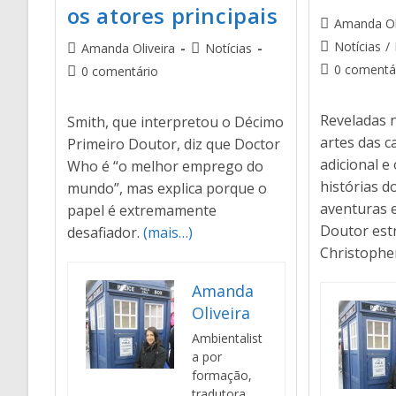
os atores principais
Amanda Ol
Notícias
/
Amanda Oliveira
Notícias
0 comentá
0 comentário
Reveladas 
Smith, que interpretou o Décimo
artes das c
Primeiro Doutor, diz que Doctor
adicional e
Who é “o melhor emprego do
histórias d
mundo”, mas explica porque o
aventuras 
papel é extremamente
Doutor est
desafiador.
(mais…)
Christophe
Amanda
Oliveira
Ambientalist
a por
formação,
tradutora