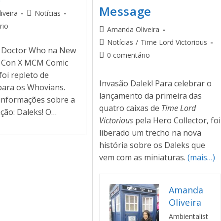
Message
iveira
Notícias
rio
Amanda Oliveira
Notícias
/
Time Lord Victorious
e Doctor Who na New
0 comentário
c Con X MCM Comic
oi repleto de
Invasão Dalek! Para celebrar o
para os Whovians.
lançamento da primeira das
 informações sobre a
quatro caixas de
Time Lord
ção: Daleks! O…
Victorious
pela Hero Collector, foi
liberado um trecho na nova
história sobre os Daleks que
vem com as miniaturas.
(mais…)
Amanda
Oliveira
Ambientalist