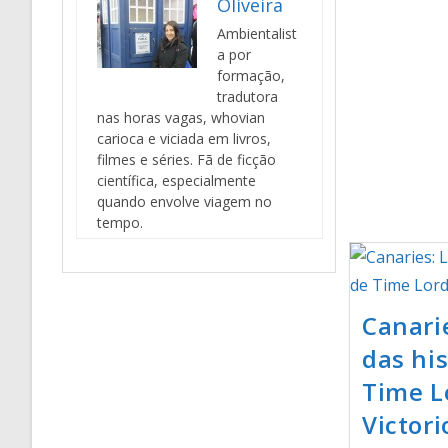
Oliveira
Ambientalist
a por
formação,
tradutora
nas horas vagas, whovian
carioca e viciada em livros,
filmes e séries. Fã de ficção
científica, especialmente
quando envolve viagem no
tempo.
Canari
das his
Time L
Victor