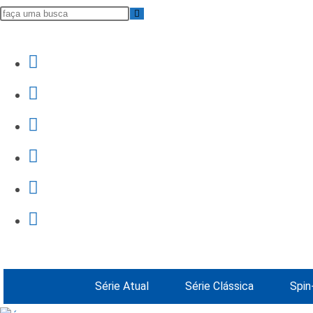
Série Atual
Série Clássica
Spin