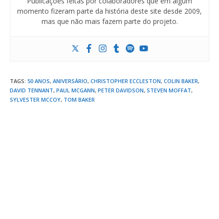
Publicações feitas por colaboradores que em algum
momento fizeram parte da história deste site desde 2009,
mas que não mais fazem parte do projeto.
TAGS
:
50 ANOS
,
ANIVERSÁRIO
,
CHRISTOPHER ECCLESTON
,
COLIN BAKER
,
DAVID TENNANT
,
PAUL MCGANN
,
PETER DAVIDSON
,
STEVEN MOFFAT
,
SYLVESTER MCCOY
,
TOM BAKER