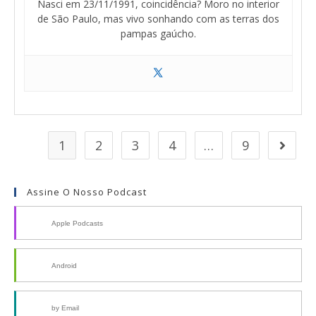
Nasci em 23/11/1991, coincidência? Moro no interior
de São Paulo, mas vivo sonhando com as terras dos
pampas gaúcho.
1
2
3
4
…
9
Assine O Nosso Podcast
Apple Podcasts
Android
by Email