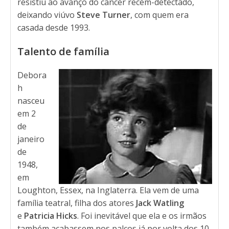
resistiu ao avanço do câncer recém-detectado,
deixando viúvo
Steve Turner
, com quem era
casada desde 1993.
Talento de família
Debora
h
nasceu
em 2
de
janeiro
de
1948,
em
Loughton, Essex, na Inglaterra. Ela vem de uma
família teatral, filha dos atores
Jack Watling
e
Patricia Hicks
. Foi inevitável que ela e os irmãos
também acabassem nos palcos já por volta dos 10