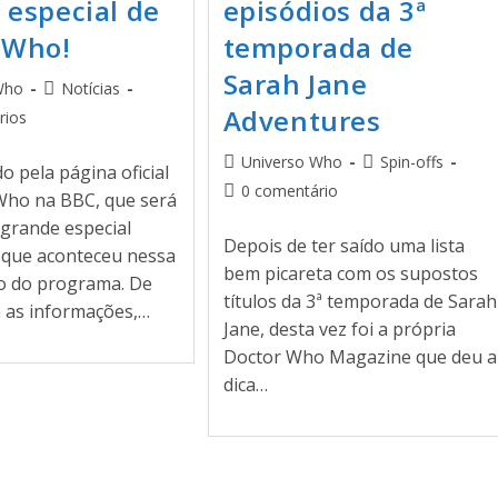
 especial de
episódios da 3ª
 Who!
temporada de
Sarah Jane
Who
Notícias
Adventures
rios
Universo Who
Spin-offs
do pela página oficial
0 comentário
Who na BBC, que será
 grande especial
Depois de ter saído uma lista
 que aconteceu nessa
bem picareta com os supostos
o do programa. De
títulos da 3ª temporada de Sarah
 as informações,…
Jane, desta vez foi a própria
Doctor Who Magazine que deu a
dica…