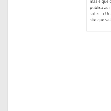
mas é que o
publica as n
sobre o Un
site que va