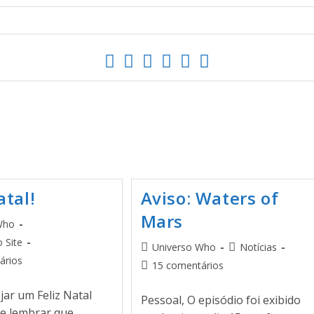
atal!
Aviso: Waters of
Mars
Who
o Site
Universo Who
Notícias
ários
15 comentários
ar um Feliz Natal
Pessoal, O episódio foi exibido
 e lembrar que