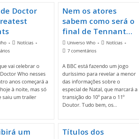
 de Doctor
Nem os atores
reatest
sabem como será o
ts
final de Tennant…
Who
Notícias
Universo Who
Notícias
ários
7 comentários
que vai celebrar o
A BBC está fazendo um jogo
 Doctor Who nesses
duríssimo para revelar a menor
atro anos começará a
das informações sobre o
 hoje à noite, mas só
especial de Natal, que marcará a
 saiu um trailer
transição do 10º para o 11º
Doutor. Tudo bem, os…
ibirá um
Títulos dos