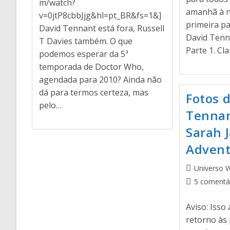
m/watch?
amanhã à no
v=0jtP8cbbJjg&hl=pt_BR&fs=1&]
primeira pa
David Tennant está fora, Russell
David Tenn
T Davies também. O que
Parte 1. Cl
podemos esperar da 5ª
temporada de Doctor Who,
agendada para 2010? Ainda não
dá para termos certeza, mas
Fotos 
pelo…
Tenna
Sarah 
Advent
Universo 
5 comentá
Aviso: Isso
retorno às