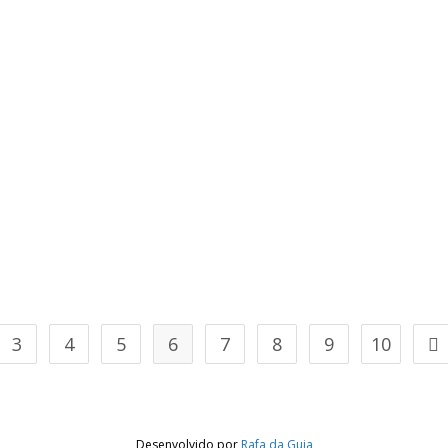
3
4
5
6
7
8
9
10
Desenvolvido por
Rafa da Guia