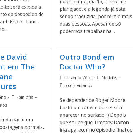
no domingo, dia 15, conforme
ite será exibida a
planejado, e a legenda já está
rte da despedida de
sendo traduzida, por mim e mais
ant, End of Time -
duas pessoas. Apesar de só
aro…
podermos trabalhar na…
de David
Outro Bond em
nt em The
Doctor Who?
Jane
Universo Who
Notícias
ures
5 comentários
Who
Spin-offs
Se depender de Roger Moore,
rios
basta um convite que ele irá
aparecer no seriado! :) Depois
 ainda não é um
que soube que Timothy Dalton
 postagens normais,
iria aparecer no episódio final de