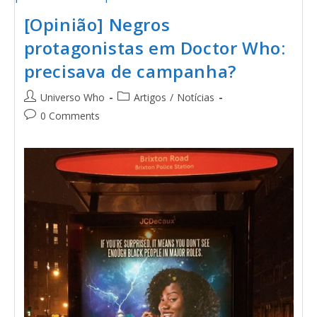
[Opinião] Negros
protagonistas em Doctor Who:
precisava de campanha?
Universo Who
Artigos
/
Notícias
0 Comments