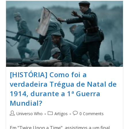
[HISTÓRIA] Como foi a
verdadeira Trégua de Natal de
1914, durante a 1ª Guerra
Mundial?
Universo Who
Artigos
0 Comments
Em "Twice Upon a Time", assistimos a um final