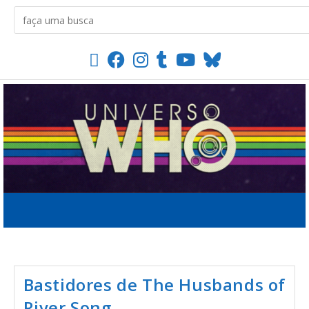
Bastidores de The Husbands of
River Song