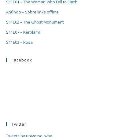
S11E01 – The Woman Who Fell to Earth
Anúncio – Sobre links offline
S11E02 – The Ghost Monument
S11E07 – Kerblam!
S11E03 – Rosa
Facebook
Twitter
Tweets by universo_who