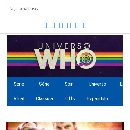
Série
Série
Spin-
Universo
Extr
Atual
Clássica
Offs
Expandido