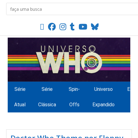
Série
Série
Spin-
Universo
Extr
Atual
Clássica
Offs
Expandido
Doctor Who Theme por Floppy