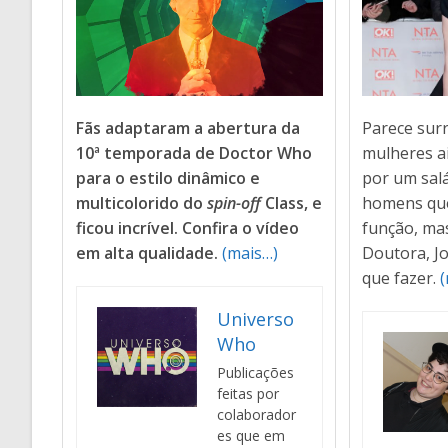
Fãs adaptaram a abertura da
Parece sur
10ª temporada de Doctor Who
mulheres a
para o estilo dinâmico e
por um salá
multicolorido do
spin-off
Class, e
homens qu
ficou incrível. Confira o vídeo
função, mas
em alta qualidade.
(mais…)
Doutora, Jo
que fazer.
Universo
Who
Publicações
feitas por
colaborador
es que em