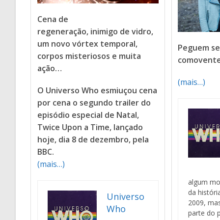
Cena de
regeneração, inimigo de vidro,
um novo vórtex temporal,
Peguem seu
corpos misteriosos e muita
comovent
ação…
(mais…)
O Universo Who esmiuçou cena
por cena o segundo trailer do
episódio especial de Natal,
Twice Upon a Time, lançado
hoje, dia 8 de dezembro, pela
BBC.
(mais…)
algum mo
da históri
Universo
2009, ma
Who
parte do p