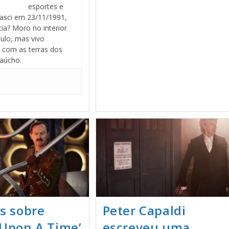
esportes e
asci em 23/11/1991,
cia? Moro no interior
ulo, mas vivo
com as terras dos
aúcho.
as sobre
Peter Capaldi
 Upon A Time’
escreveu uma