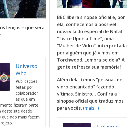
BBC libera sinopse oficial e, por
ela, conhecemos a possível
s lenços – que será
nova vilã do especial de Natal
e
“Twice Upon a Time”, uma
“Mulher de Vidro”, interpretada
por alguém que já vimos em
Torchwood. Lembra-se dela? A
Universo
gente refresca sua memória!
Who
Além dela, temos “pessoas de
Publicações
vidro encantado” fazendo
feitas por
colaborador
vítimas. Sinistro… Confira a
es que em
sinopse oficial que traduzimos
mento fizeram parte
para vocês.
(mais…)
a deste site desde
s que não mais fazem
rojeto.
Universo