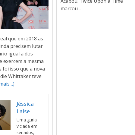
Acabou. Twice Upon a Time
marcou…
real que em 2018 as
inda precisem lutar
rio igual a dos
e exercem a mesma
 foi isso que a nova
die Whittaker teve
(mais…)
Jéssica
Laíse
Uma guria
viciada em
seriados,