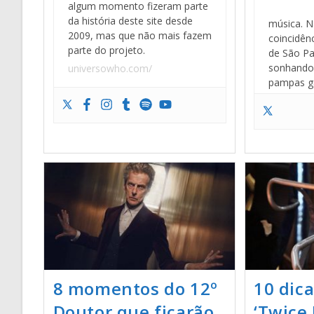
algum momento fizeram parte
da história deste site desde
música. N
2009, mas que não mais fazem
coincidên
parte do projeto.
de São Pa
sonhando 
universowho.com/
pampas g
8 momentos do 12º
10 dic
Doutor que ficarão
‘Twice