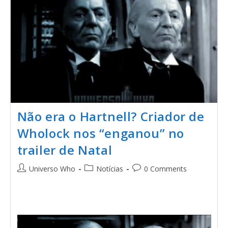
Não era o Hartnell? Criador de
Wholock nos “enganou” no
trailer de Natal
Universo Who
Notícias
0 Comments