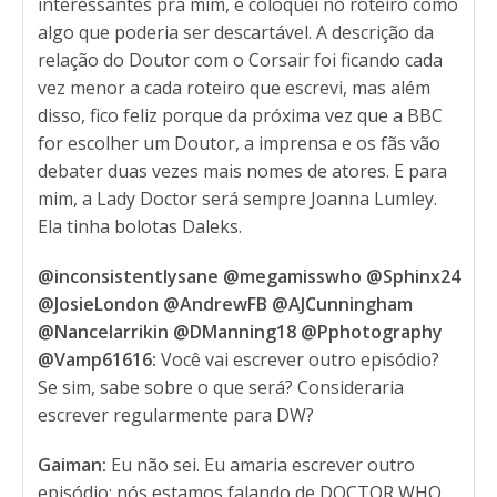
interessantes pra mim, e coloquei no roteiro como
algo que poderia ser descartável. A descrição da
relação do Doutor com o Corsair foi ficando cada
vez menor a cada roteiro que escrevi, mas além
disso, fico feliz porque da próxima vez que a BBC
for escolher um Doutor, a imprensa e os fãs vão
debater duas vezes mais nomes de atores. E para
mim, a Lady Doctor será sempre Joanna Lumley.
Ela tinha bolotas Daleks.
@inconsistentlysane @megamisswho @Sphinx24
@JosieLondon @AndrewFB @AJCunningham
@Nancelarrikin @DManning18 @Pphotography
@Vamp61616:
Você vai escrever outro episódio?
Se sim, sabe sobre o que será? Consideraria
escrever regularmente para DW?
Gaiman:
Eu não sei. Eu amaria escrever outro
episódio: nós estamos falando de DOCTOR WHO.