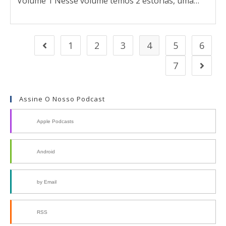
Volume 1 Nesse volume temos 2 estórias, uma…
1
2
3
4
5
6
7
Assine O Nosso Podcast
Apple Podcasts
Android
by Email
RSS