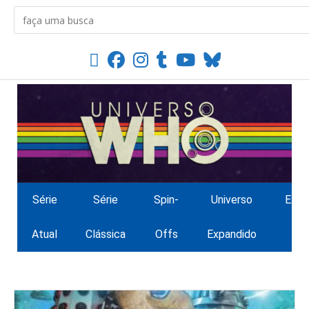
Série
Série
Spin-
Universo
Extr
Atual
Clássica
Offs
Expandido