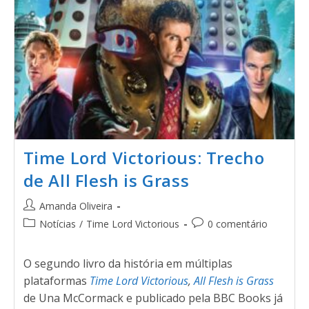
Time Lord Victorious: Trecho
de All Flesh is Grass
Amanda Oliveira
Notícias
/
Time Lord Victorious
0 comentário
O segundo livro da história em múltiplas
plataformas
Time Lord Victorious
,
All Flesh is Grass
de Una McCormack e publicado pela BBC Books já