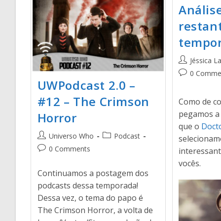
Análise
restan
tempor
Jéssica L
0 Comme
UWPodcast 2.0 –
#12 – The Crimson
Como de c
pegamos a 
Horror
que o
Doct
Universo Who
Podcast
selecionam
0 Comments
interessan
vocês.
Continuamos a postagem dos
podcasts dessa temporada!
Dessa vez, o tema do papo é
The Crimson Horror, a volta de