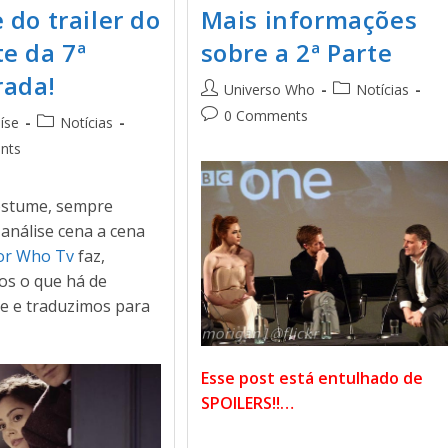
 do trailer do
Mais informações
te da 7ª
sobre a 2ª Parte
ada!
Universo Who
Notícias
0 Comments
aíse
Notícias
nts
ostume, sempre
análise cena a cena
or Who Tv
faz,
os o que há de
te e traduzimos para
Esse post está entulhado de
SPOILERS!!…