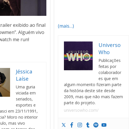
railer exibido ao final
(mais…)
owmen”. Alguém vivo
 watch me run!
Universo
Who
Publicações
feitas por
Jéssica
colaborador
Laíse
es que em
algum momento fizeram parte
Uma guria
da história deste site desde
viciada em
2009, mas que não mais fazem
seriados,
parte do projeto.
esportes e
universowho.com/
asci em 23/11/1991,
cia? Moro no interior
ulo, mas vivo