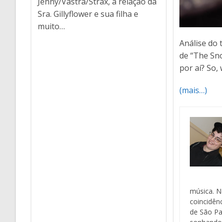
Jenny/Vastra/Strax, a relação da
Sra. Gillyflower e sua filha e
muito…
Análise do t
de “The Sn
por aí? So,
(mais…)
música. N
coincidên
de São Pa