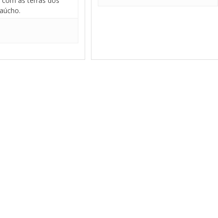
com as terras dos
aúcho.