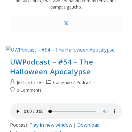
de São Paulo, mas vivo sonhando com as terras dos
pampas gaúcho.
UWPodcast – #54 – The
Halloween Apocalypse
Jéssica Laíse
Contéudo
/
Podcast
0 Comments
Podcast:
Play in new window
|
Download