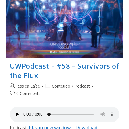
UWPodcast – #58 – Survivors of
the Flux
Jéssica Laíse
Contéudo
/
Podcast
0 Comments
Podcast:
Play in new window
|
Download