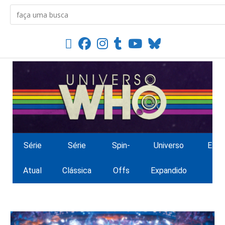
Série
Série
Spin-
Universo
Extr
Atual
Clássica
Offs
Expandido