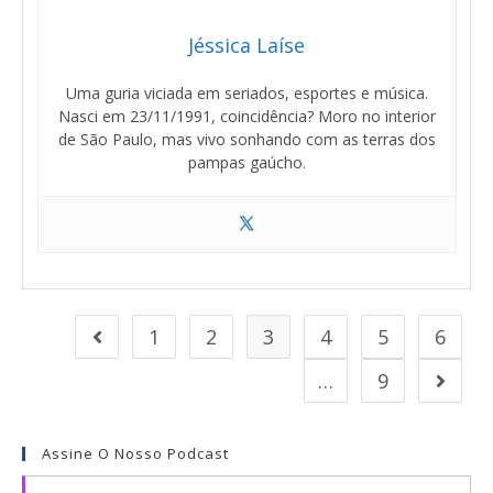
Jéssica Laíse
Uma guria viciada em seriados, esportes e música.
Nasci em 23/11/1991, coincidência? Moro no interior
de São Paulo, mas vivo sonhando com as terras dos
pampas gaúcho.
1
2
3
4
5
6
…
9
Assine O Nosso Podcast