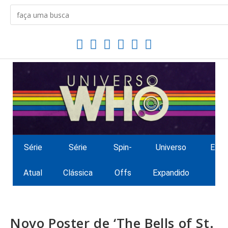
Série
Série
Spin-
Universo
Extr
Atual
Clássica
Offs
Expandido
Novo Poster de ‘The Bells of St.