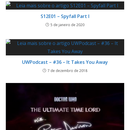
S12E01 – Spyfall Part I
5 de janeiro de 2020
UWPodcast – #36 – It Takes You Away
7 de dezembro de 2018