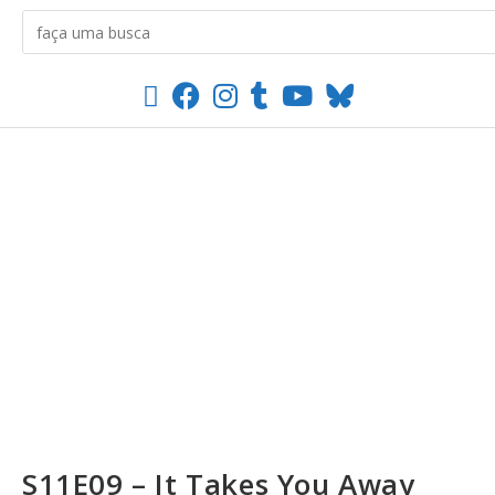
S11E09 – It Takes You Away