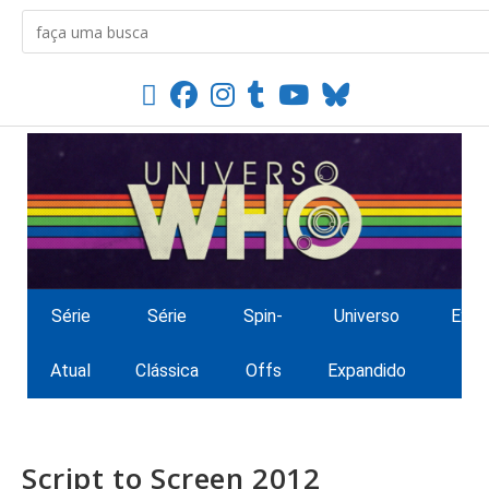
Série
Série
Spin-
Universo
Extr
Atual
Clássica
Offs
Expandido
Script to Screen 2012