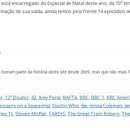
está encarregado do Especial de Natal deste ano, da 10ª te
irmação de sua saída, ainda temos pela frente 14 episódios
izeram parte da história deste site desde 2009, mas que não mais f
or
,
12º Doutor
,
42
,
Amy Pond
,
BAFTA
,
BBC
,
BBC 1
,
BBC Ameri
nosaurs on a Spaceship
,
Doctor Who
,
dw
,
Jenna Coleman
,
Je
ries 11
,
Steven Moffat
,
TARDIS
,
The Great Train Robery
,
The