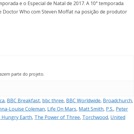
mporada e o Especial de Natal de 2017. A 10ª temporada
 de Doctor Who com Steven Moffat na posição de produtor
azem parte do projeto.
ca
,
BBC Breakfast
,
bbc three
,
BBC Worldwide
,
Broadchurch
,
nna-Louise Coleman
,
Life On Mars
,
Matt Smith
,
P.S.
,
Peter
 Hungry Earth
,
The Power of Three
,
Torchwood
,
United