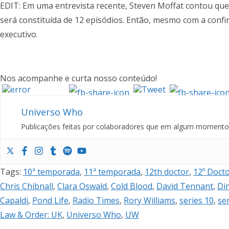
EDIT: Em uma entrevista recente, Steven Moffat contou que 
será constituída de 12 episódios. Então, mesmo com a conf
executivo.
Nos acompanhe e curta nosso conteúdo!
Universo Who
Publicações feitas por colaboradores que em algum momento f
Tags
:
10ª temporada
,
11ª temporada
,
12th doctor
,
12º Doct
Chris Chibnall
,
Clara Oswald
,
Cold Blood
,
David Tennant
,
Di
Capaldi
,
Pond Life
,
Radio Times
,
Rory Williams
,
series 10
,
se
Law & Order: UK
,
Universo Who
,
UW