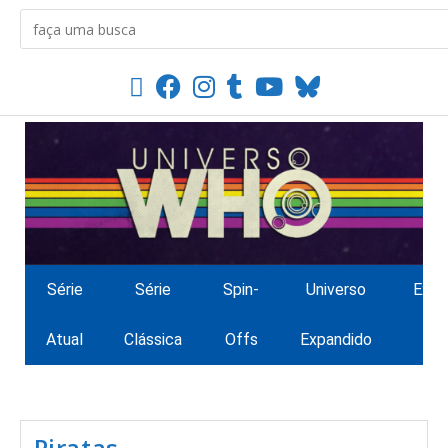
Série
Série
Spin-
Universo
Extr
Atual
Clássica
Offs
Expandido
Piratas…