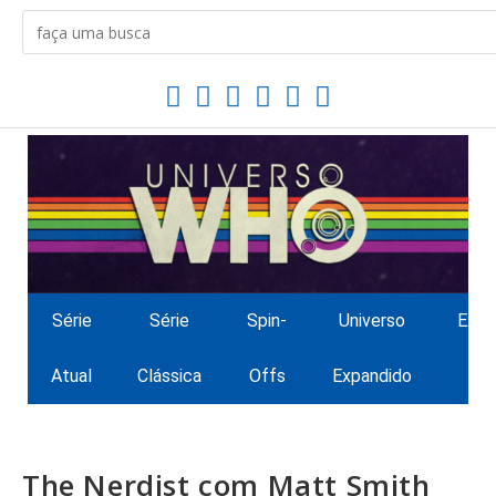
Série
Série
Spin-
Universo
Extr
Atual
Clássica
Offs
Expandido
The Nerdist com Matt Smith