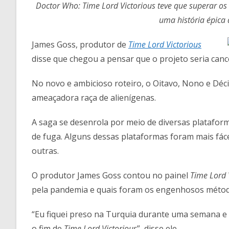
Doctor Who: Time Lord Victorious teve que superar 
uma história épica d
James Goss, produtor de
Time Lord Victorious
disse que chegou a pensar que o projeto seria can
No novo e ambicioso roteiro, o Oitavo, Nono e Dé
ameaçadora raça de alienígenas.
A saga se desenrola por meio de diversas plataform
de fuga. Alguns dessas plataformas foram mais f
outras.
O produtor James Goss contou no painel
Time Lord 
pela pandemia e quais foram os engenhosos méto
“Eu fiquei preso na Turquia durante uma semana e 
o fim de
Time Lord Victorious
”, disse ele.