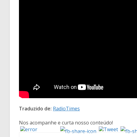
Traduzido de:
RadioTimes
Nos acompanhe e curta nosso conteúdo!