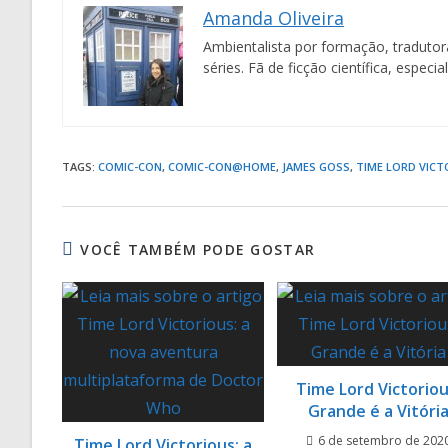
Amanda Oliveira
Ambientalista por formação, tradutora
séries. Fã de ficção científica, espe
TAGS
:
COMIC-CON
,
COMIC-CON@HOME
,
JAMES GOSS
,
TIME LORD VICT
VOCÊ TAMBÉM PODE GOSTAR
Time Lord Victoriou
Grande é a Vitóri
6 de setembro de 202
Time Lord Victorious: a