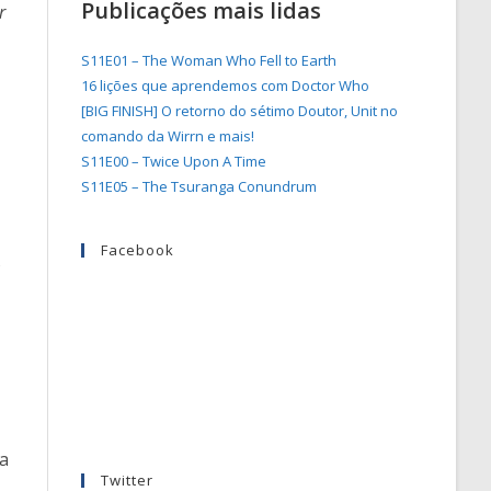
Publicações mais lidas
r
S11E01 – The Woman Who Fell to Earth
16 lições que aprendemos com Doctor Who
[BIG FINISH] O retorno do sétimo Doutor, Unit no
comando da Wirrn e mais!
S11E00 – Twice Upon A Time
S11E05 – The Tsuranga Conundrum
Facebook
s
ia
Twitter