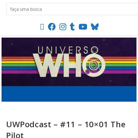
UWPodcast – #11 – 10×01 The
Pilot