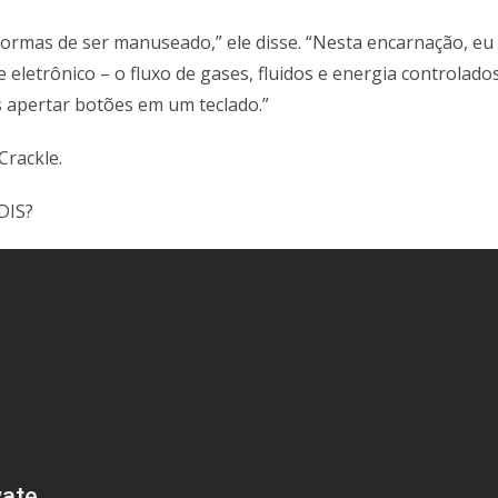
 formas de ser manuseado,” ele disse. “Nesta encarnação, eu
eletrônico – o fluxo de gases, fluidos e energia controlado
s apertar botões em um teclado.”
Crackle.
DIS?