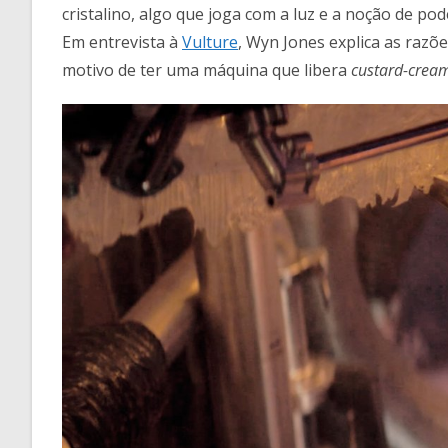
cristalino, algo que joga com a luz e a noção de p
Em entrevista à
Vulture
, Wyn Jones explica as razõe
motivo de ter uma máquina que libera
custard-crea