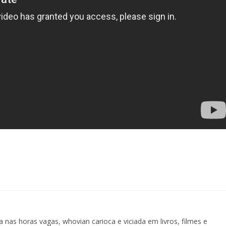
 nas horas vagas, whovian carioca e viciada em livros, filmes e