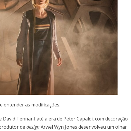
e entender as modificações.
de David Tennant até a era de Peter Capaldi, com decoração
 produtor de
design
Arwel Wyn Jones desenvolveu um olhar