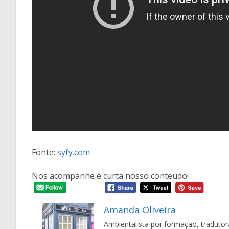
Fonte:
syfy.com
Nos acompanhe e curta nosso conteúdo!
Amanda Oliveira
Ambientalista por formação, tradutora