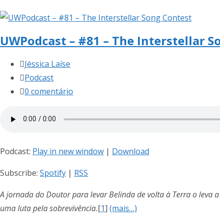
post:
UWPodcast – #81 – The Interstellar S
Autor
Jéssica Laíse
do
Categoria
Podcast
post:
do
Comentários
0 comentário
post:
do
post:
Podcast:
Play in new window
|
Download
Subscribe:
Spotify
|
RSS
A jornada do Doutor para levar Belinda de volta à Terra o leva
uma luta pela sobrevivência.
[
1
]
(mais…)