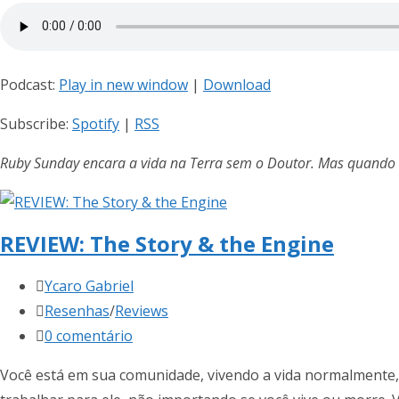
post:
Podcast:
Play in new window
|
Download
Subscribe:
Spotify
|
RSS
Ruby Sunday encara a vida na Terra sem o Doutor. Mas quando 
REVIEW: The Story & the Engine
Autor
Ycaro Gabriel
do
Categoria
Resenhas
/
Reviews
post:
do
Comentários
0 comentário
post:
do
Você está em sua comunidade, vivendo a vida normalmente, 
post: