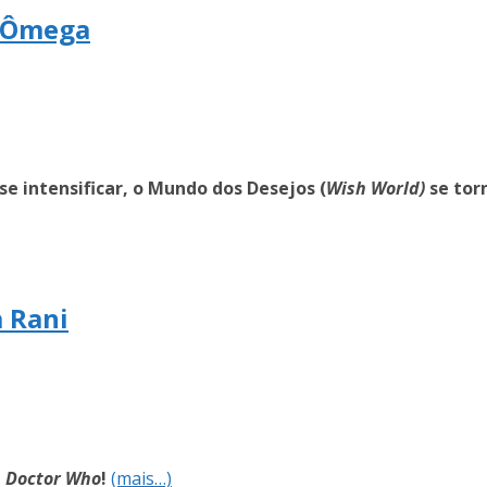
o Ômega
se intensificar, o Mundo dos Desejos (
Wish World)
se tor
a Rani
e
Doctor Who
!
(mais…)