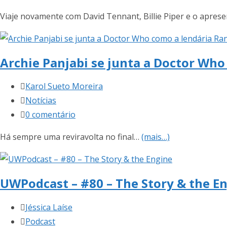
post:
do
Viaje novamente com David Tennant, Billie Piper e o aprese
post:
Archie Panjabi se junta a Doctor Who
Autor
Karol Sueto Moreira
do
Categoria
Notícias
post:
do
Comentários
0 comentário
post:
do
Há sempre uma reviravolta no final…
(mais…)
post:
UWPodcast – #80 – The Story & the E
Autor
Jéssica Laíse
do
Categoria
Podcast