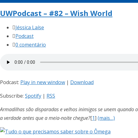
UWPodcast – #82 – Wish World
Autor
Jéssica Laíse
do
Categoria
Podcast
post:
do
Comentários
0 comentário
post:
do
post:
Podcast:
Play in new window
|
Download
Subscribe:
Spotify
|
RSS
Armadilhas são disparadas e velhos inimigos se unem quando o
a verdade antes que a meia-noite chegue?
[
1
]
(mais…)