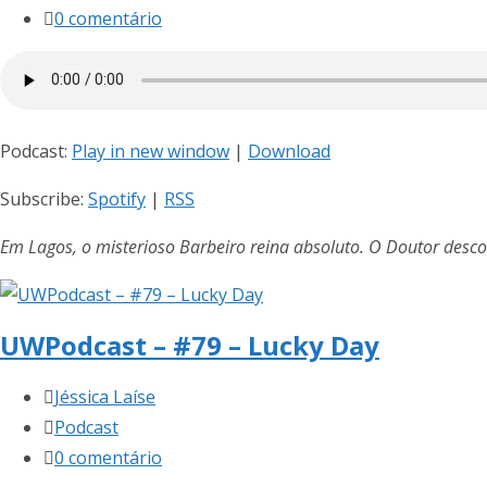
post:
do
Comentários
0 comentário
post:
do
post:
Podcast:
Play in new window
|
Download
Subscribe:
Spotify
|
RSS
Em Lagos, o misterioso Barbeiro reina absoluto. O Doutor desc
UWPodcast – #79 – Lucky Day
Autor
Jéssica Laíse
do
Categoria
Podcast
post:
do
Comentários
0 comentário
post:
do