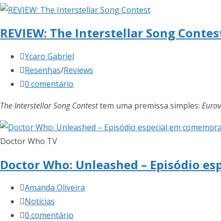
REVIEW: The Interstellar Song Contes
Autor
Ycaro Gabriel
do
Categoria
Resenhas
/
Reviews
post:
do
Comentários
0 comentário
post:
do
The Interstellar Song Contest
tem uma premissa simples:
Eurov
post:
Doctor Who TV
Doctor Who: Unleashed – Episódio es
Autor
Amanda Oliveira
do
Categoria
Notícias
post:
do
Comentários
0 comentário