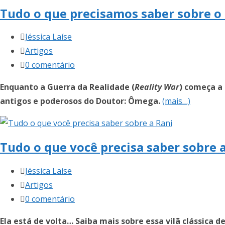
Tudo o que precisamos saber sobre 
Autor
Jéssica Laíse
do
Categoria
Artigos
post:
do
Comentários
0 comentário
post:
do
Enquanto a Guerra da Realidade (
Reality War
) começa a 
post:
antigos e poderosos do Doutor: Ômega.
(mais…)
Tudo o que você precisa saber sobre 
Autor
Jéssica Laíse
do
Categoria
Artigos
post:
do
Comentários
0 comentário
post:
do
Ela está de volta… Saiba mais sobre essa vilã clássica d