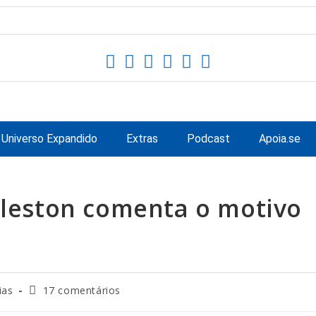
Universo Expandido
Extras
Podcast
Apoia.se
cleston comenta o motivo
ia
Comentários
ias
17 comentários
do