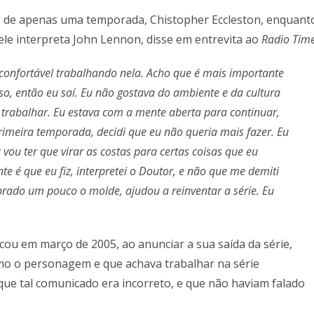
post:
 de apenas uma temporada, Chistopher Eccleston, enquant
 ele interpreta John Lennon, disse em entrevita ao
Radio Tim
 confortável trabalhando nela. Acho que é mais importante
so, então eu saí. Eu não gostava do ambiente e da cultura
trabalhar. Eu estava com a mente aberta para continuar,
imeira temporada, decidi que eu não queria mais fazer. Eu
vou ter que virar as costas para certas coisas que eu
e é que eu fiz, interpretei o Doutor, e não que me demiti
brado um pouco o molde, ajudou a reinventar a série. Eu
u em março de 2005, ao anunciar a sua saída da série,
mo o personagem e que achava trabalhar na série
 que tal comunicado era incorreto, e que não haviam falado