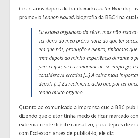
post:
post:
Cinco anos depois de ter deixado
Doctor Who
depois
promovia
Lennon Naked
, biografia da BBC4 na qual
Eu estava orgulhoso da série, mas não estava
ser dono do meu prório nariz do que ter suces
em que nós, produção e elenco, tínhamos que 
mas depois da minha experiência durante a pr
pensei que, se eu continuar nesse emprego, eu 
considerava erradas […] A coisa mais important
depois […] Eu realmente acho que por ter que
tenho muito orgulho.
Quanto ao comunicado à imprensa que a BBC publico
dizendo que o ator tinha medo de ficar marcado co
extremamente difícil e cansativo, para depois dizer
com Eccleston antes de publicá-lo, ele diz: