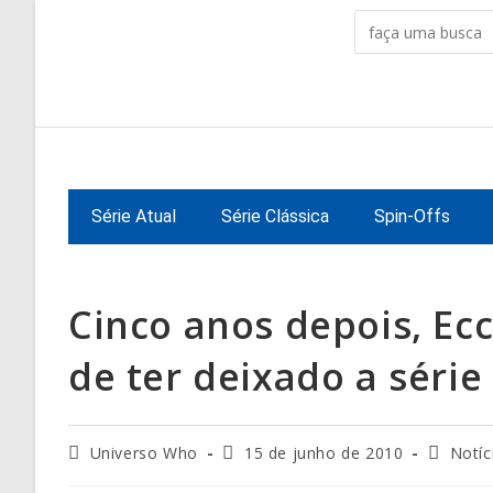
Ir
para
o
conteúdo
Série Atual
Série Clássica
Spin-Offs
Cinco anos depois, Ec
de ter deixado a série
Autor
Post
Categor
Universo Who
15 de junho de 2010
Notíc
do
publicado:
do