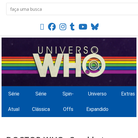
Série
Série
Spin-
Universo
Extras
Atual
Clássica
Offs
Expandido