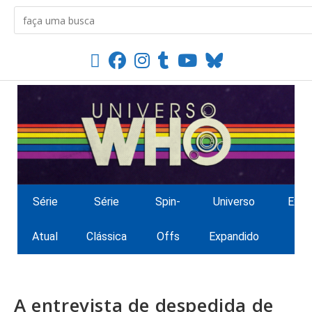
Série
Série
Spin-
Universo
Extr
Atual
Clássica
Offs
Expandido
A entrevista de despedida de