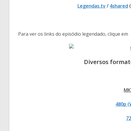
Legendas.tv
/
4shared
(
Para ver os links do episódio legendado, clique em
Diversos format
MK
480p (
7