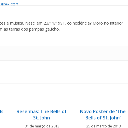
tes e música. Nasci em 23/11/1991, coincidência? Moro no interior
m as terras dos pampas gaúcho.
ls
Resenhas: The Bells of
Novo Poster de ‘The
St. John
Bells of St. John’
31 de março de 2013
25 de março de 2013