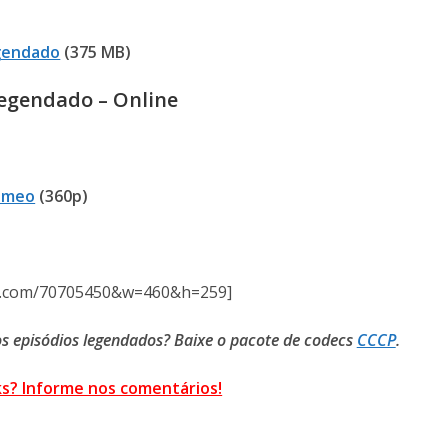
gendado
(375 MB)
Legendado – Online
imeo
(360p)
eo.com/70705450&w=460&h=259]
os episódios legendados? Baixe o pacote de codecs
CCCP
.
ks? Informe nos comentários!