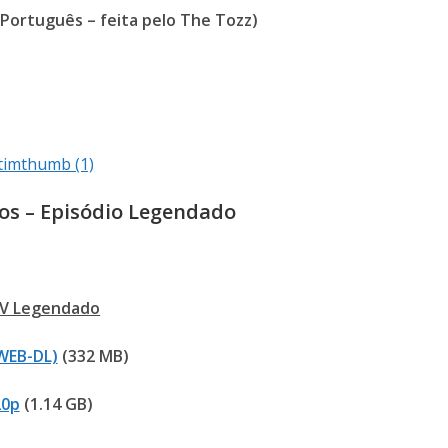
Português – feita pelo The Tozz)
os – Episódio Legendado
V Legendado
WEB-DL)
(332 MB)
20p
(1.14 GB)