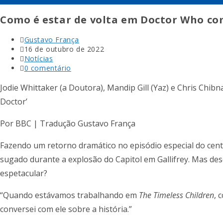
Como é estar de volta em Doctor Who co
Autor
Gustavo França
do
Post
16 de outubro de 2022
post:
publicado:
Categoria
Notícias
do
Comentários
0 comentário
post:
do
post:
Jodie Whittaker (a Doutora), Mandip Gill (Yaz) e Chris Chibnal
Doctor’
Por BBC | Tradução Gustavo França
Fazendo um retorno dramático no episódio especial do cen
sugado durante a explosão do Capitol em Gallifrey. Mas d
espetacular?
“Quando estávamos trabalhando em
The Timeless Children
, 
conversei com ele sobre a história.”