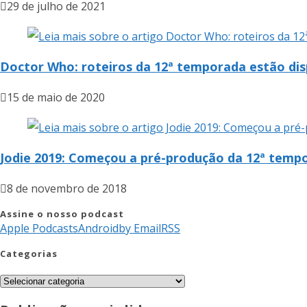
29 de julho de 2021
Doctor Who: roteiros da 12ª temporada estão dis
15 de maio de 2020
Jodie 2019: Começou a pré-produção da 12ª tem
8 de novembro de 2018
Assine o nosso podcast
Apple Podcasts
Android
by Email
RSS
Categorias
Categorias